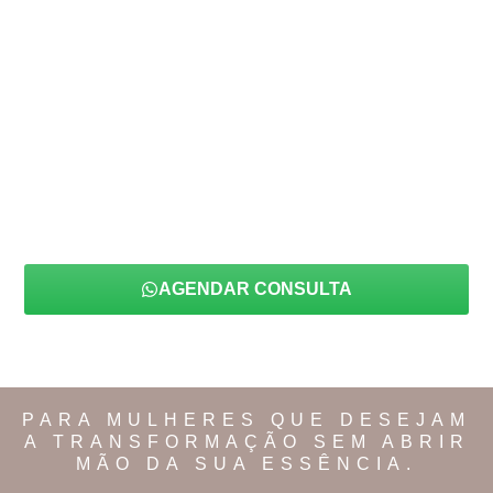
Eleve suas mamas com
naturalidade e elegância
Firmeza, colo marcado e cicatriz discreta com
técnicas modernas de mastopexia
AGENDAR CONSULTA
@drafernandaencinas
PARA MULHERES QUE DESEJAM
A
TRANSFORMAÇÃO
SEM ABRIR
MÃO DA SUA ESSÊNCIA.